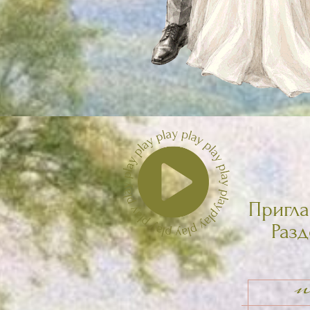
Приглашаем
Раздели
атм
пт
август
0