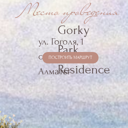
Residence
Алматы
Дресс код