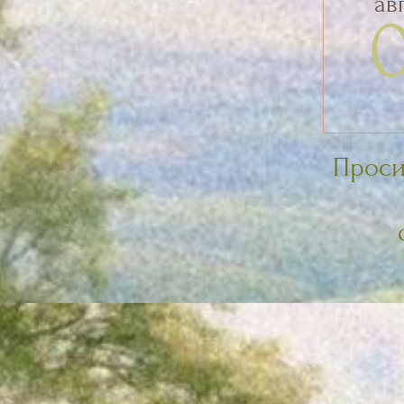
Просим ва
оста