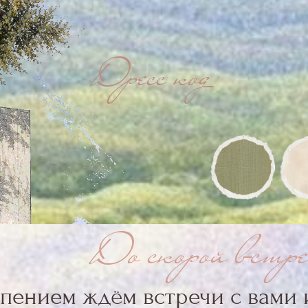
До скорой встречи!
ием ждём встречи с вами и буде
разделить этот день вместе.
С любовью,
Нуркен &
Айзада