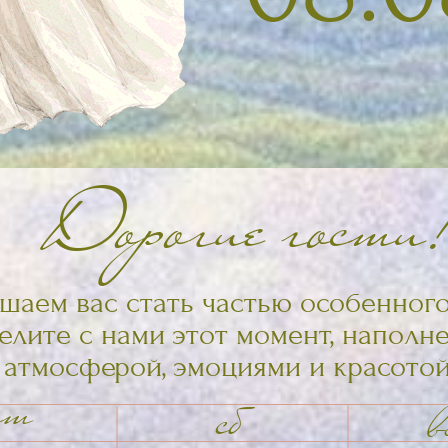
Дорогие гости!
 вас стать частью особенного вечера.
те с нами этот момент, наполненный
осферой, эмоциями и красотой.
сб
вс
август
август
7
09
08