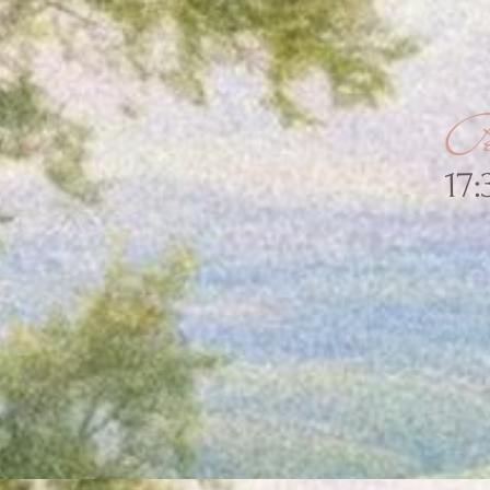
Ре
17: