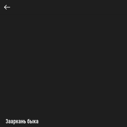
Зааркань быка