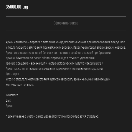
35000.00
tng
Оформить заказ
Аркан или лассо — верёвка с петлёй на конце, предназначенная для набрасывания вокруг шеи
и последующего затягивания при натяжении верёвки. Известный атрибут американских ковбоев.
Аркан изготовлен из плотной бечевки так, что петля остаётся открытой при бросании
аркана. Качественное лассо сбалансировано для лучшего управления.
Трюки с вращением аркана были частью исторических культур Мексики и США
Аркан также использовался кочевыми тюркскими и монгольскими народами.
Цель игры
Игрок с определённого расстояния должен забросить аркан на быка с наименьшим
количеством попыток.
Комплект:
Бык
Аркан
* Цена указана с учетом самовывоза (логистика просчитывается отдельно)