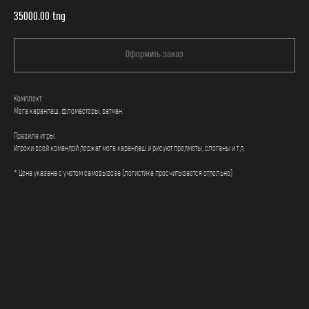
35000.00
tng
Оформить заказ
Комплект:
Мега карандаш, фломастеры, ватман.
Правила игры:
Игроки всей командой держат мега карандаш и рисуют предметы, слоганы и т.д.
* Цена указана с учетом самовывоза (логистика просчитывается отдельно)